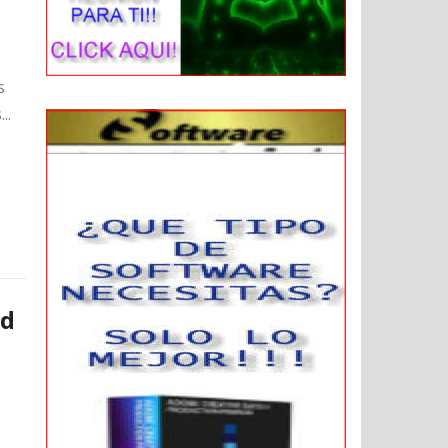
s
..
ad