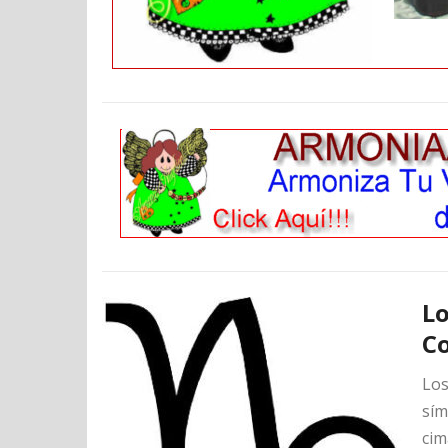
Lo
C
Los
sím
cim