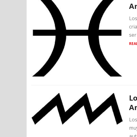
A
Los
cri
ser
REA
Lo
A
Los
muy
aut