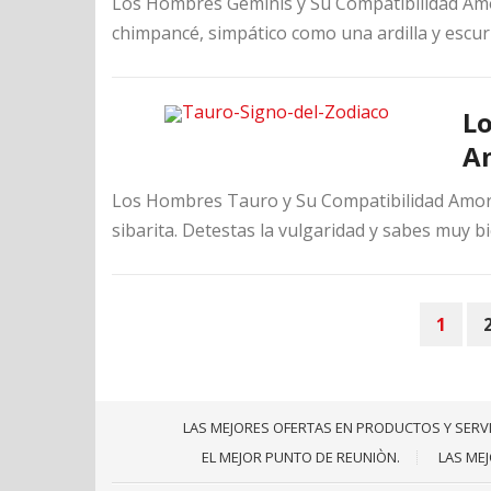
Los Hombres Geminis y Su Compatibilidad Amo
chimpancé, simpático como una ardilla y escurr
Lo
A
Los Hombres Tauro y Su Compatibilidad Amoros
sibarita. Detestas la vulgaridad y sabes muy bie
POSTS
1
PAGINATION
LAS MEJORES OFERTAS EN PRODUCTOS Y SERV
EL MEJOR PUNTO DE REUNIÒN.
LAS ME