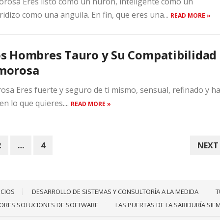
rosa Eres listo como un hurón, inteligente como un
idizo como una anguila. En fin, que eres una...
READ MORE »
s Hombres Tauro y Su Compatibilidad
morosa
a Eres fuerte y seguro de ti mismo, sensual, refinado y h
n lo que quieres....
READ MORE »
2
…
4
NEXT
ICIOS
DESARROLLO DE SISTEMAS Y CONSULTORÍA A LA MEDIDA
T
JORES SOLUCIONES DE SOFTWARE
LAS PUERTAS DE LA SABIDURÍA SIE