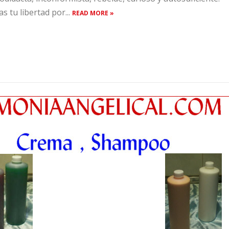
s tu libertad por...
READ MORE »