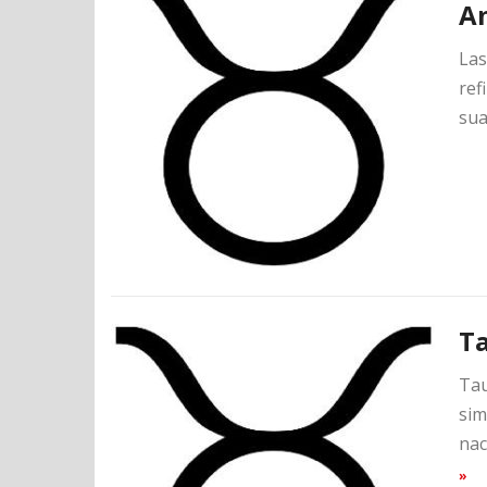
A
Las
ref
sua
Ta
Tau
sim
nac
»