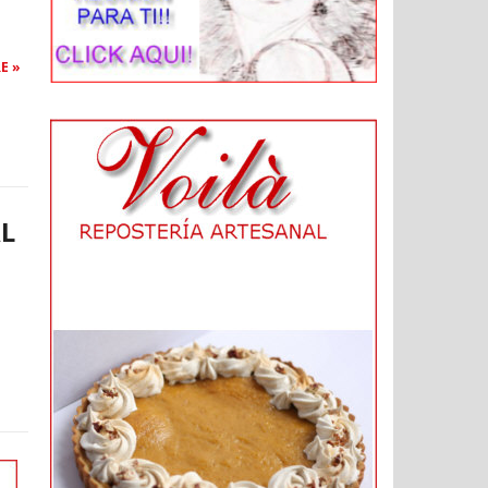
E »
L