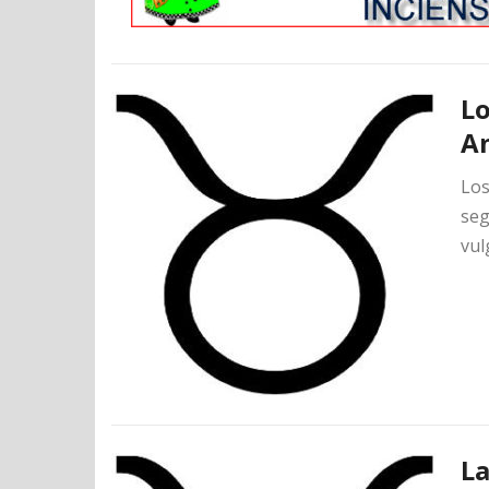
Lo
A
Los
seg
vul
La