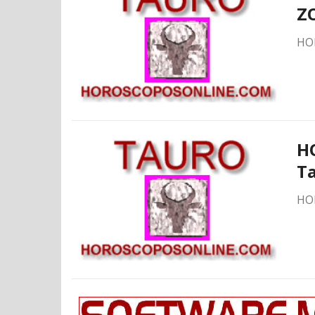
Z
HO
H
T
HO