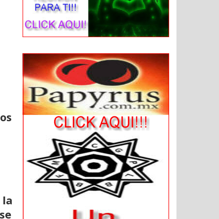
gos
 la
 se