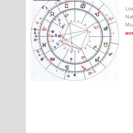
Los
Nat
Mut
MOR